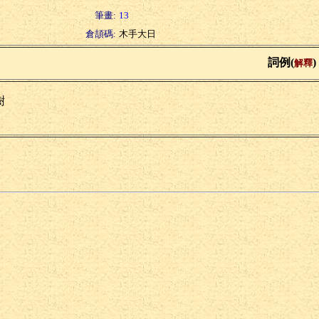
筆畫:
13
倉頡碼:
木手大日
詞例(
)
解釋
樹
氏