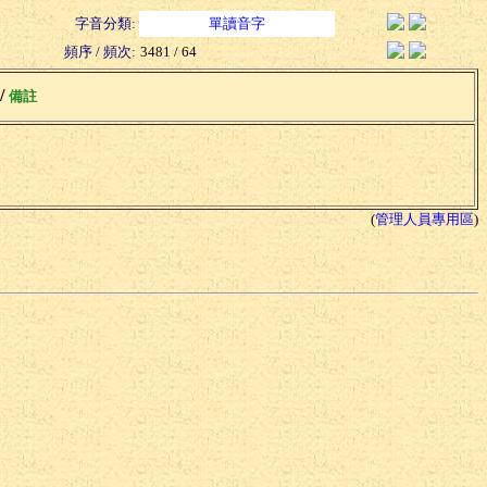
字音分類:
單讀音字
頻序 / 頻次:
3481 / 64
 /
備註
(
管理人員專用區
)