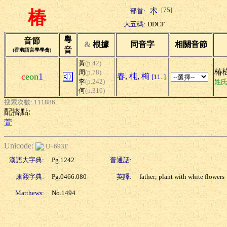
[75]
部首:
椿
大五碼:
DDCF
粵
音節
&
根據
同音字
相關音節
音
(香港語言學學會)
黃
(p.42)
椿
周
(p.78)
c
eon
1
春
,
杶
,
橁
[11..]
李
(p.242)
姓
何
(p.310)
搜索次數: 111886
配搭點:
萱
Unicode:
U+693F
漢語大字典:
Pg.1242
普通話:
康熙字典:
Pg.0466.080
英譯:
father; plant with white flowers
Matthews:
No.1494