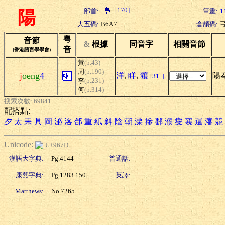
[170]
部首:
筆畫:
1
陽
大五碼:
B6A7
倉頡碼:
粵
音節
&
根據
同音字
相關音節
音
(香港語言學學會)
黃
(p.43)
周
(p.190)
j
oeng
4
洋
,
眻
,
獽
陽
[31..]
李
(p.231)
何
(p.314)
搜索次數: 69841
配搭點:
夕
太
耒
具
岡
泌
洛
郃
重
紙
斜
陰
朝
溧
摻
鄱
濮
燮
襄
還
瀋
競
Unicode:
U+967D
漢語大字典:
Pg.4144
普通話:
康熙字典:
Pg.1283.150
英譯:
Matthews:
No.7265