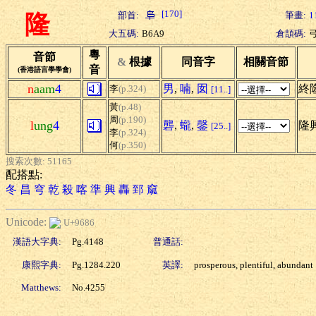
[170]
部首:
筆畫:
1
隆
大五碼:
B6A9
倉頡碼:
粵
音節
&
根據
同音字
相關音節
音
(香港語言學學會)
n
aam
4
男
,
喃
,
囡
終
李
(p.324)
[11..]
黃
(p.48)
周
(p.190)
l
ung
4
礱
,
蠬
,
鏧
隆興
[25..]
李
(p.324)
何
(p.350)
搜索次數: 51165
配搭點:
冬
昌
穹
乾
殺
喀
準
興
轟
郅
窳
Unicode:
U+9686
漢語大字典:
Pg.4148
普通話:
康熙字典:
Pg.1284.220
英譯:
prosperous, plentiful, abundant
Matthews:
No.4255