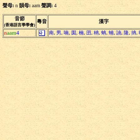
聲母:
n
韻母:
aam
聲調:
4
音節
粵音
漢字
(香港語言學學會)
n
aam
4
南
,
男
,
喃
,
囡
,
楠
,
囝
,
柟
,
蚺
,
蝻
,
諵
,
隆
,
抩
,