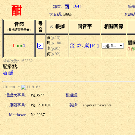
[164]
部首:
筆畫
酣
大五碼:
B66F
倉頡碼
粵
音節
&
根據
同音字
相關音節
音
(香港語言學學會)
黃
(p.13)
酣睡
周
(p.180)
h
am
4
含
,
焓
,
嵅
[10..]
李
(p.91)
(1)
何
(p.92)
搜索次數: 162832
配搭點:
酒
醺
Unicode:
U+9163
漢語大字典:
Pg.3577
普通話:
康熙字典:
Pg.1210.020
英譯:
enjoy intoxicants
Matthews:
No.2037