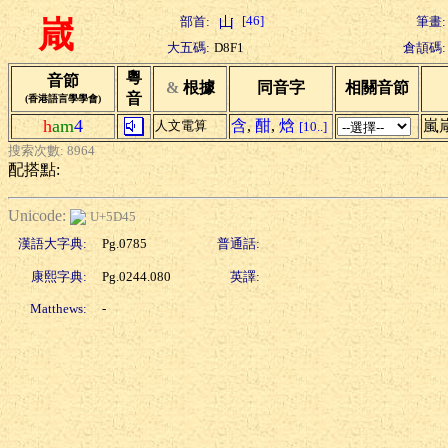
[46]
部首:
筆畫:
嵅
大五碼:
D8F1
倉頡碼:
粵
音節
&
根據
同音字
相關音節
音
(香港語言學學會)
h
am
4
含
,
酣
,
焓
嵐
人文電算
[10..]
搜索次數: 8964
配搭點:
Unicode:
U+5D45
漢語大字典:
Pg.0785
普通話:
康熙字典:
Pg.0244.080
英譯:
Matthews:
-