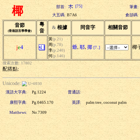
[75]
部首:
筆畫:
椰
大五碼:
B7A6
倉頡碼:
粵
音節
&
根據
同音字
相關音節
音
(香港語言學學會)
黃
(p.21)
周
(p.78)
j
e
4
爺
,
耶
,
揶
椰子
[7..]
李
(p.240)
何
(p.146)
搜索次數: 17802
配搭點:
Unicode:
U+6930
漢語大字典:
Pg.1224
普通話:
康熙字典:
Pg.0465.170
英譯:
palm tree, coconut palm
Matthews:
No.7309