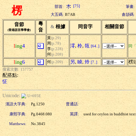
[75]
部首:
筆畫:
楞
大五碼:
B7AB
倉頡碼:
粵
音節
&
根據
同音字
相關音節
音
(香港語言學學會)
黃
(p.29)
周
(p.78)
l
ing
4
澪
,
柃
,
瓴
[64..]
同
李
(p.228)
何
(p.208)
l
ing
6
另
,
睖
,
炩
楞
何
(p.209)
[7..]
搜索次數: 157757
配搭點:
怔
Unicode:
U+695E
漢語大字典:
Pg.1250
普通話:
康熙字典:
Pg.0468.080
英譯:
used for ceylon in buddhist text
Matthews:
No.3845