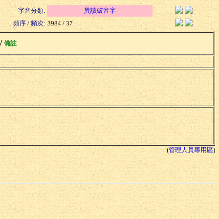
字音分類:
異讀破音字
頻序 / 頻次:
3984 / 37
 /
備註
(
管理人員專用區
)