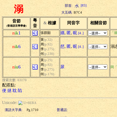
[85]
部首:
溺
大五碼:
B7C4
粵
音節
&
根據
同音字
相關音節
音
(香港語言學學會)
n
ik
1
嫟
,
匿
,
昵
張群顯
「溺
[4..]
黃
(p.32)
周
(p.92)
n
ik
6
惄
,
匿
,
昵
溺志
[4..]
李
(p.275)
何
(p.230)
黃
(p.25)
周
(p.92)
n
iu
6
尿
同
李
(p.275)
何
(p.176)
搜索次數: 63170
配搭點:
便
拯
耽
陷
Unicode:
U+6EBA
漢語大字典:
Pg.1710
普通話: