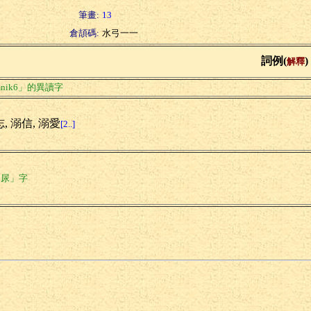
筆畫:
13
倉頡碼:
水弓一一
詞例(
)
解釋
nik6」的異讀字
, 溺信, 溺愛
[2..]
「尿」字