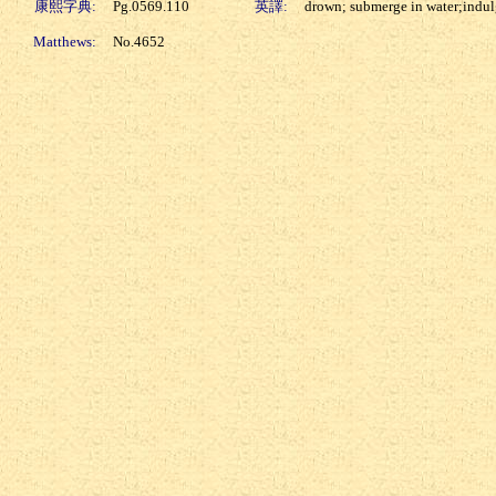
康熙字典:
Pg.0569.110
英譯:
drown; submerge in water;indu
Matthews:
No.4652