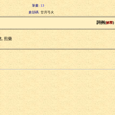
筆畫:
13
倉頡碼:
廿月弓火
詞例(
)
解釋
, 煎藥