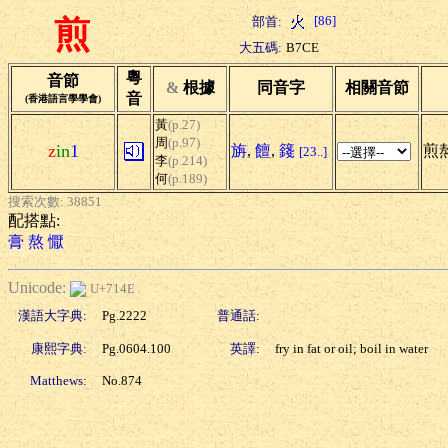
[86]
部首:
煎
大五碼:
B7CE
粵
音節
&
根據
同音字
相關音節
音
(香港語言學學會)
黃
(p.27)
周
(p.97)
z
in
1
旃
,
饘
,
籛
煎熬
[23..]
李
(p.214)
何
(p.189)
搜索次數: 38851
配搭點:
膏
熬
懨
Unicode:
U+714E
漢語大字典:
Pg.2222
普通話:
康熙字典:
Pg.0604.100
英譯:
fry in fat or oil; boil in water
Matthews:
No.874