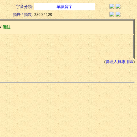
字音分類:
單讀音字
頻序 / 頻次:
2869 / 129
 /
備註
(
管理人員專用區
)