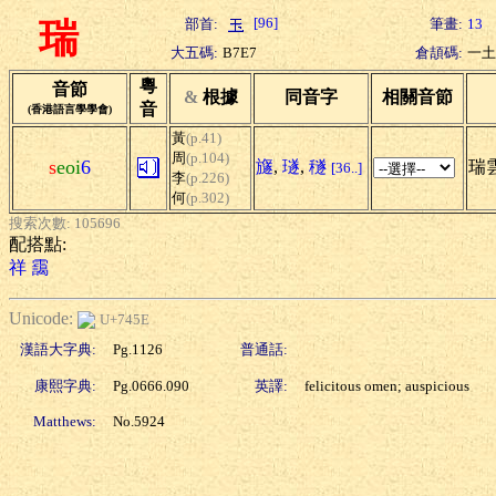
[96]
部首:
筆畫:
13
瑞
大五碼:
B7E7
倉頡碼:
一土
粵
音節
&
根據
同音字
相關音節
音
(香港語言學學會)
黃
(p.41)
周
(p.104)
s
eoi
6
旞
,
璲
,
穟
瑞雲
[36..]
李
(p.226)
何
(p.302)
搜索次數: 105696
配搭點:
祥
靄
Unicode:
U+745E
漢語大字典:
Pg.1126
普通話:
康熙字典:
Pg.0666.090
英譯:
felicitous omen; auspicious
Matthews:
No.5924