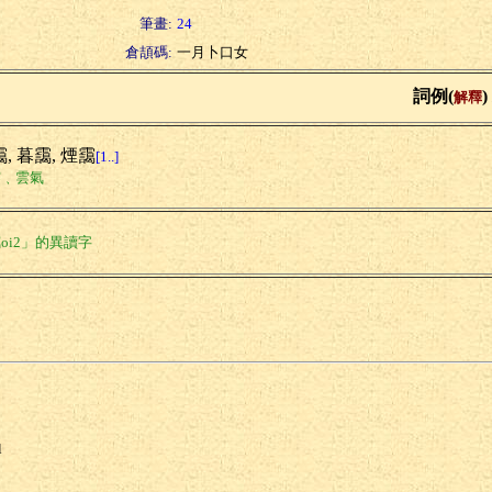
筆畫:
24
倉頡碼:
一月卜口女
詞例(
)
解釋
, 暮靄, 煙靄
[1..]
霧﹑雲氣
oi2」的異讀字
l