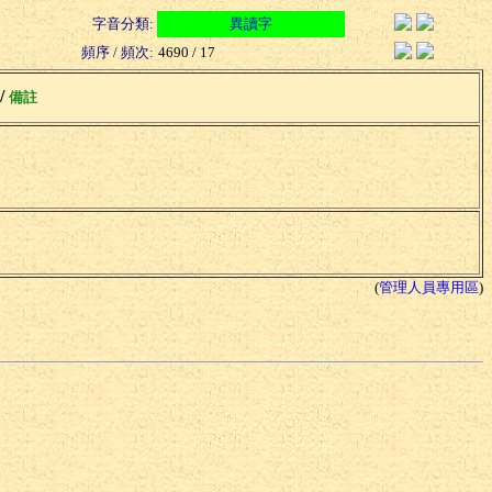
字音分類:
異讀字
頻序 / 頻次:
4690 / 17
 /
備註
(
管理人員專用區
)