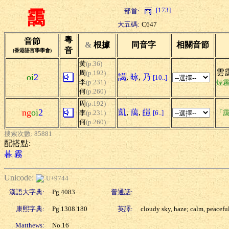
[173]
部首:
靄
大五碼:
C647
粵
音節
&
根據
同音字
相關音節
音
(香港語言學學會)
黃
(p.36)
雲靄
周
(p.192)
oi
2
譪
,
昹
,
乃
[10..]
李
(p.231)
煙
何
(p.260)
周
(p.192)
ng
oi
2
凱
,
藹
,
皚
李
(p.231)
[6..]
「靄
何
(p.260)
搜索次數: 85881
配搭點:
暮
霧
Unicode:
U+9744
漢語大字典:
Pg.4083
普通話:
康熙字典:
Pg.1308.180
英譯:
cloudy sky, haze; calm, peacefu
Matthews:
No.16