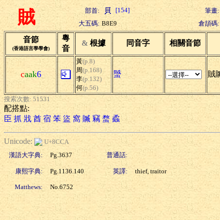
[154]
部首:
筆畫:
賊
大五碼:
B8E9
倉頡碼:
粵
音節
&
根據
同音字
相關音節
音
(香港語言學學會)
黃
(p.8)
周
(p.168)
c
aak
6
蠈
賊贓
李
(p.132)
何
(p.56)
搜索次數: 51531
配搭點:
臣
抓
戕
酋
宿
笨
盜
窩
贓
竊
蝥
蟊
Unicode:
U+8CCA
漢語大字典:
Pg.3637
普通話:
康熙字典:
Pg.1136.140
英譯:
thief, traitor
Matthews:
No.6752