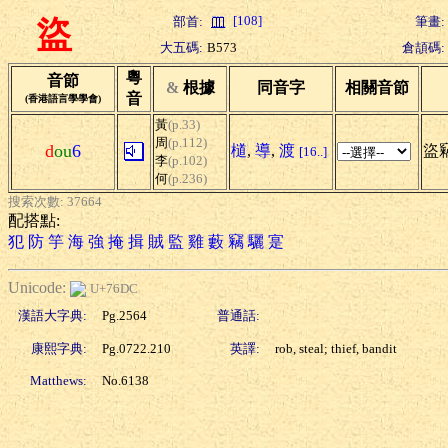
[108]
部首:
筆畫:
盜
大五碼:
B573
倉頡碼:
粵
音節
&
根據
同音字
相關音節
音
(香港語言學學會)
黃
(p.33)
周
(p.112)
d
ou
6
檤
,
導
,
渡
盜竊
[16..]
李
(p.102)
何
(p.236)
搜索次數: 37664
配搭點:
犯
防
竽
海
強
掩
揖
賊
監
雞
藪
竊
驪
寔
Unicode:
U+76DC
漢語大字典:
Pg.2564
普通話:
康熙字典:
Pg.0722.210
英譯:
rob, steal; thief, bandit
Matthews:
No.6138