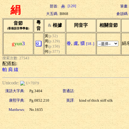
[120]
部首:
筆畫:
絹
大五碼:
B868
倉頡碼:
粵
音節
&
根據
同音字
相關音節
音
(香港語言學學會)
黃
(p.52)
周
(p.129)
g
yun
3
眷
,
鬳
,
獧
絹帛
[18..]
李
(p.150)
何
(p.377)
搜索次數: 27543
配搭點:
帕
扃
緮
Unicode:
U+7D79
漢語大字典:
Pg.3404
普通話:
康熙字典:
Pg.0852.210
英譯:
kind of thick stiff silk
Matthews:
No.1635