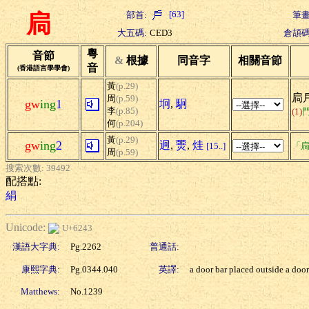
[63]
部首:
筆畫
扃
大五碼:
CED3
倉頡碼
粵
音節
&
根據
同音字
相關音節
音
(香港語言學學會)
黃
(p.29)
扃戶
周
(p.59)
gw
ing
1
坰
,
駉
李
(p.85)
(1)
何
(p.204)
黃
(p.29)
gw
ing
2
迥
,
燛
,
烓
[15..]
「扃
周
(p.59)
搜索次數: 39492
配搭點:
絹
Unicode:
U+6243
漢語大字典:
Pg.2262
普通話:
康熙字典:
Pg.0344.040
英譯:
a door bar placed outside a door
Matthews:
No.1239