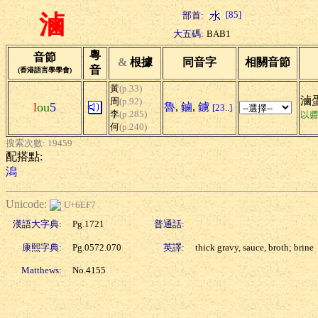
[85]
部首:
滷
大五碼:
BAB1
粵
音節
&
根據
同音字
相關音節
音
(香港語言學學會)
黃
(p.33)
滷蛋
周
(p.92)
l
ou
5
魯
,
鏀
,
鐪
[23..]
李
(p.285)
以
何
(p.240)
搜索次數: 19459
配搭點:
潟
Unicode:
U+6EF7
漢語大字典:
Pg.1721
普通話:
康熙字典:
Pg.0572.070
英譯:
thick gravy, sauce, broth; brine
Matthews:
No.4155