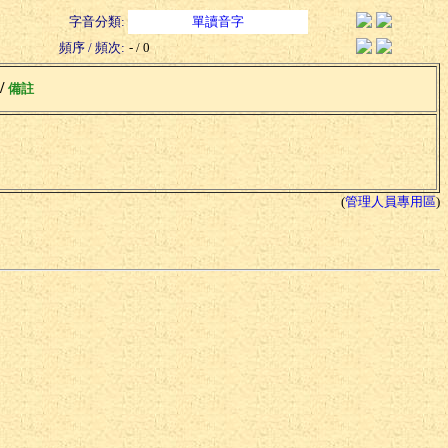
字音分類:
單讀音字
頻序 / 頻次:
- / 0
 /
備註
(
管理人員專用區
)