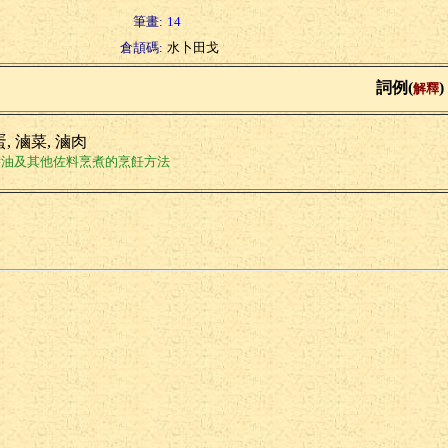
筆畫:
14
倉頡碼:
水卜田戈
詞例(
)
解釋
, 滷菜, 滷肉
醬油及其他佐料烹煮的烹飪方法