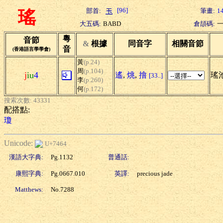
[96]
部首:
筆畫:
1
瑤
大五碼:
BABD
倉頡碼:
粵
音節
&
根據
同音字
相關音節
音
(香港語言學學會)
黃
(p.24)
周
(p.104)
j
iu
4
遙
,
烑
,
摿
瑤池
[33..]
李
(p.260)
何
(p.172)
搜索次數: 43331
配搭點:
瓊
Unicode:
U+7464
漢語大字典:
Pg.1132
普通話:
康熙字典:
Pg.0667.010
英譯:
precious jade
Matthews:
No.7288