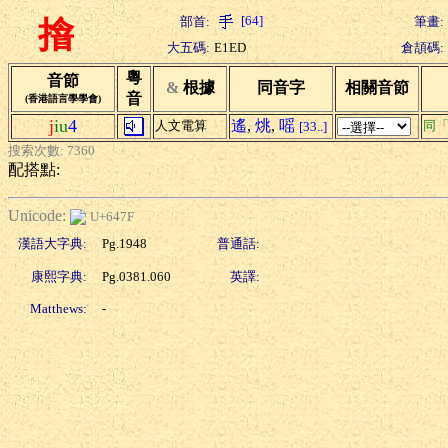
[64]
部首:
筆畫:
摿
大五碼:
E1ED
倉頡碼:
粵
音節
&
根據
同音字
相關音節
音
(香港語言學學會)
j
iu
4
遙
,
烑
,
嗂
人文電算
同
[33..]
搜索次數: 7360
配搭點:
Unicode:
U+647F
漢語大字典:
Pg.1948
普通話:
康熙字典:
Pg.0381.060
英譯:
Matthews:
-