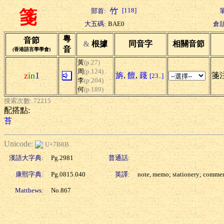
[118]
部首:
箋
大五碼:
BAE0
倉頡
粵
音節
&
根據
同音字
相關音節
音
(香港語言學學會)
黃
(p.27)
周
(p.124)
z
in
1
旃
,
饘
,
籛
箋注
[23..]
李
(p.204)
何
(p.189)
搜索次數: 72215
配搭點:
苔
Unicode:
U+7B8B
漢語大字典:
Pg.2981
普通話:
康熙字典:
Pg.0815.040
英譯:
note, memo; stationery; comme
Matthews:
No.867