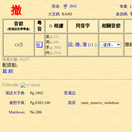
[64]
部首:
筆畫:
1
撤
大五碼:
BA4D
倉頡碼:
粵
音節
&
根據
同音字
相關音節
音
(香港語言學學會)
黃
(p.31)
周
(p.66)
c
it
3
設
,
徹
,
澈
撤銷
[11..]
李
(p.306)
何
(p.224)
搜索次數: 42377
配搭點:
裁
銷
Unicode:
U+64A4
漢語大字典:
Pg.1962
普通話:
康熙字典:
Pg.0383.100
英譯:
omit; remove; withdraw
Matthews:
No.286