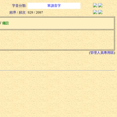
字音分類:
單讀音字
頻序 / 頻次:
929 / 2097
 /
備註
(
管理人員專用區
)