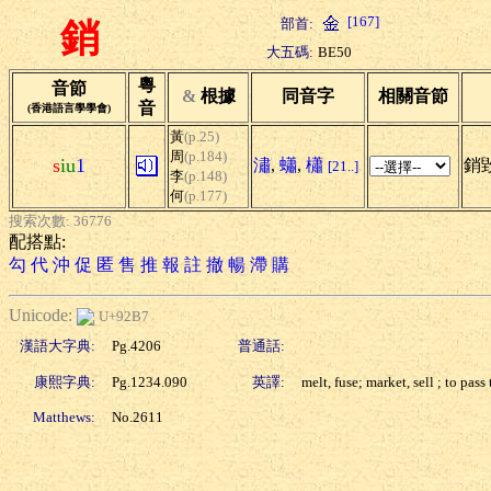
[167]
部首:
銷
大五碼:
BE50
粵
音節
&
根據
同音字
相關音節
音
(香港語言學學會)
黃
(p.25)
周
(p.184)
s
iu
1
潚
,
蠨
,
櫹
銷毀
[21..]
李
(p.148)
何
(p.177)
搜索次數: 36776
配搭點:
勾
代
沖
促
匿
售
推
報
註
撤
暢
滯
購
Unicode:
U+92B7
漢語大字典:
Pg.4206
普通話:
康熙字典:
Pg.1234.090
英譯:
melt, fuse; market, sell ; to pass
Matthews:
No.2611