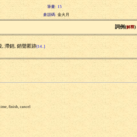
筆畫:
15
倉頡碼:
金火月
詞例(
)
解釋
, 滯銷, 銷聲匿跡
[14..]
 time, finish, cancel