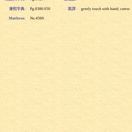
康熙字典:
Pg.0380.050
英譯:
gently touch with hand; caress
Matthews:
No.4560