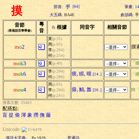
[64]
部首:
筆畫:
1
摸
大五碼:
BA4E
倉頡碼:
手
粵
音節
&
根據
同音字
相關音節
音
(香港語言學學會)
黃
(p.35)
周
(p.65)
m
o
2
摸索
李
(p.294)
何
(p.254)
m
ok
3
黃
(p.40)
「摸
李
(p.294)
m
ok
6
瘼
,
瞙
,
暯
[14..]
「摸
何
(p.288)
周
(p.65)
m
ou
4
毋
,
鷡
,
橆
李
(p.294)
[26..]
同
何
(p.241)
搜索次數: 35483
配搭點:
盲
捉
偷
渾
象
撈
撫
藤
Unicode:
U+6478
漢語大字典:
Pg.1929
普通話: