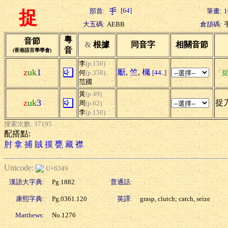
[64]
部首:
筆畫:
1
捉
大五碼:
AEBB
倉頡碼:
粵
音節
&
根據
同音字
相關音節
音
(香港語言學學會)
李
(p.150)
z
uk
1
斸
,
竺
,
欘
何
(p.358)
[44..]
「捉
范國
黃
(p.49)
z
uk
3
捉刀
周
(p.62)
李
(p.150)
搜索次數: 37195
配搭點:
肘
拿
捕
賊
摸
甕
藏
襟
Unicode:
U+6349
漢語大字典:
Pg.1882
普通話:
康熙字典:
Pg.0361.120
英譯:
grasp, clutch; catch, seize
Matthews:
No.1276