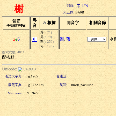
[75]
部首:
榭
大五碼:
BA6B
粵
音節
&
根據
同音字
相關音節
音
(香港語言學學會)
黃
(p.21)
周
(p.79)
z
e
6
謝
,
藉
水
李
(p.259)
何
(p.146)
搜索次數: 48115
配搭點:
Unicode:
U+69AD
漢語大字典:
Pg.1265
普通話:
康熙字典:
Pg.0472.160
英譯:
kiosk, pavillion
Matthews:
No.2629