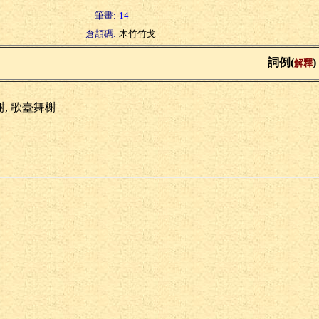
筆畫:
14
倉頡碼:
木竹竹戈
詞例(
)
解釋
榭, 歌臺舞榭