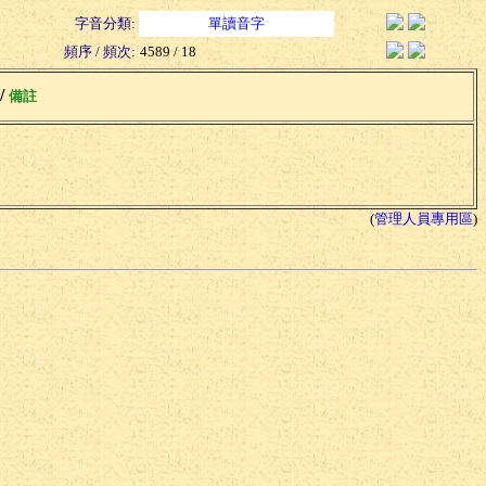
字音分類:
單讀音字
頻序 / 頻次:
4589 / 18
 /
備註
(
管理人員專用區
)