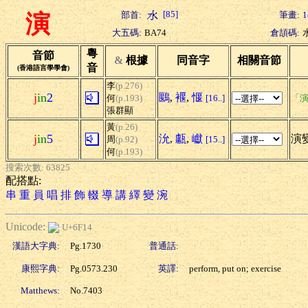
[85]
部首:
筆畫:
1
演
大五碼:
BA74
倉頡碼:
粵
音節
&
根據
同音字
相關音節
音
(香港語言學學會)
李
(p.276)
j
in
2
鶠
,
褗
,
愝
何
(p.193)
[16..]
「演
張群顯
黃
(p.26)
j
in
5
沇
,
甗
,
巘
演變
周
(p.92)
[15..]
何
(p.193)
搜索次數: 63825
配搭點:
串
重
員
唱
排
飾
輟
導
講
繹
變
涴
Unicode:
U+6F14
漢語大字典:
Pg.1730
普通話:
康熙字典:
Pg.0573.230
英譯:
perform, put on; exercise
Matthews:
No.7403