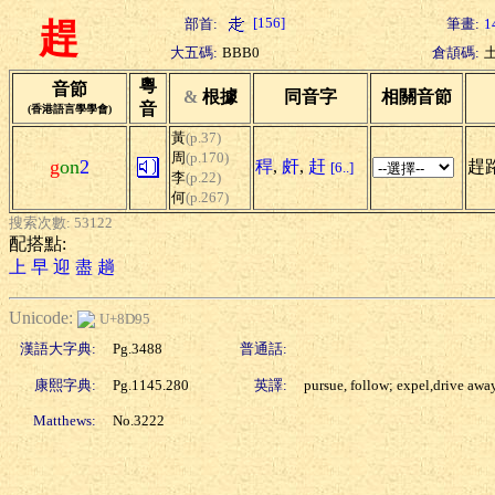
[156]
部首:
筆畫:
1
趕
大五碼:
BBB0
倉頡碼:
粵
音節
&
根據
同音字
相關音節
音
(香港語言學學會)
黃
(p.37)
周
(p.170)
g
on
2
稈
,
皯
,
赶
趕路
[6..]
李
(p.22)
何
(p.267)
搜索次數: 53122
配搭點:
上
早
迎
盡
趟
Unicode:
U+8D95
漢語大字典:
Pg.3488
普通話:
康熙字典:
Pg.1145.280
英譯:
pursue, follow; expel,drive awa
Matthews:
No.3222