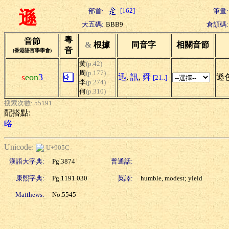
[162]
部首:
筆畫:
遜
大五碼:
BBB9
倉頡碼:
粵
音節
&
根據
同音字
相關音節
音
(香港語言學學會)
黃
(p.42)
周
(p.177)
s
eon
3
迅
,
訊
,
舜
遜色
[21..]
李
(p.274)
何
(p.310)
搜索次數: 55191
配搭點:
略
Unicode:
U+905C
漢語大字典:
Pg.3874
普通話:
康熙字典:
Pg.1191.030
英譯:
humble, modest; yield
Matthews:
No.5545