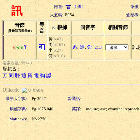
[149]
部首:
筆畫:
訊
大五碼:
B054
倉頡碼:
粵
音節
&
根據
同音字
相關音節
音
(香港語言學學會)
黃
(p.42)
周
(p.162)
s
eon
3
迅
,
遜
,
舜
訊息
[21..]
李
(p.27)
何
(p.310)
搜索次數: 55740
配搭點:
芳
問
聆
通
資
電
鞫
讞
Unicode:
U+8A0A
漢語大字典:
Pg.3942
普通話:
康熙字典:
Pg.1075.040
英譯:
inquire; ask; examine; reproach
Matthews:
No.2750