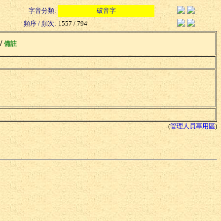
字音分類:
破音字
頻序 / 頻次:
1557 / 794
 /
備註
(
管理人員專用區
)