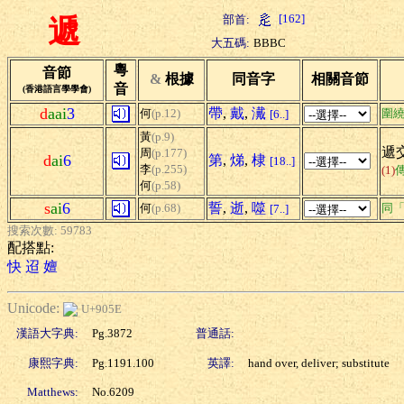
[162]
部首:
遞
大五碼:
BBBC
粵
音節
&
根據
同音字
相關音節
音
(香港語言學學會)
d
aai
3
帶
,
戴
,
瀻
何
(p.12)
圍
[6..]
黃
(p.9)
遞交
周
(p.177)
d
ai
6
第
,
焍
,
棣
[18..]
李
(p.255)
(1)
何
(p.58)
s
ai
6
誓
,
逝
,
噬
何
(p.68)
同
[7..]
搜索次數: 59783
配搭點:
快
迢
嬗
Unicode:
U+905E
漢語大字典:
Pg.3872
普通話:
康熙字典:
Pg.1191.100
英譯:
hand over, deliver; substitute
Matthews:
No.6209