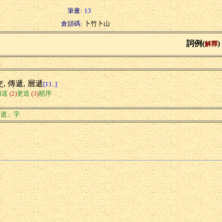
筆畫:
13
倉頡碼:
卜竹卜山
詞例(
)
解釋
繞
, 傳遞, 層遞
[11..]
傳送
(2)
更迭
(3)
順序
「逝」字