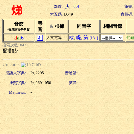
[86]
部首:
筆畫:
焍
大五碼:
D649
倉頡碼:
粵
音節
&
根據
同音字
相關音節
音
(香港語言學學會)
d
ai
6
棣
,
睼
,
第
人文電算
灼
[18..]
搜索次數: 8425
配搭點:
Unicode:
U+710D
漢語大字典:
Pg.2205
普通話:
康熙字典:
Pg.0601.050
英譯:
Matthews:
-