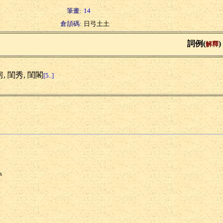
筆畫:
14
倉頡碼:
日弓土土
詞例(
)
解釋
, 閨秀, 閨閣
[5..]
s