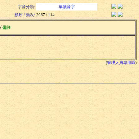
字音分類:
單讀音字
頻序 / 頻次:
2967 / 114
 /
備註
(
管理人員專用區
)