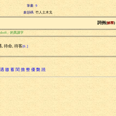
筆畫:
9
倉頡碼:
竹人土木戈
詞例(
)
解釋
doi6」的異讀字
, 待命, 待客
[6..]
遇
嗷
蓄
閨
擔
整
優
斃
蹺