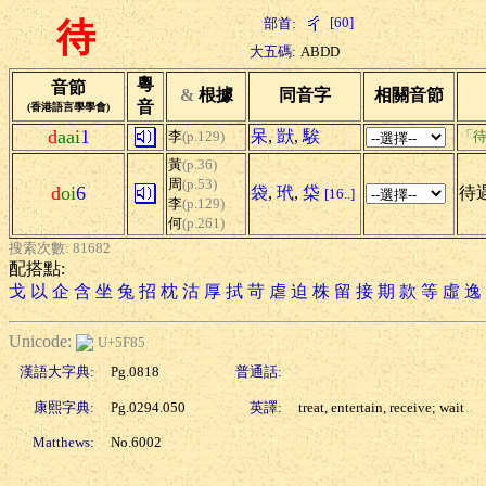
[60]
部首:
待
大五碼:
ABDD
粵
音節
&
根據
同音字
相關音節
音
(香港語言學學會)
d
aai
1
呆
,
獃
,
騃
李
(p.129)
「待
黃
(p.36)
周
(p.53)
d
oi
6
袋
,
玳
,
柋
待遇
[16..]
李
(p.129)
何
(p.261)
搜索次數: 81682
配搭點:
戈
以
企
含
坐
兔
招
枕
沽
厚
拭
苛
虐
迫
株
留
接
期
款
等
虛
逸
Unicode:
U+5F85
漢語大字典:
Pg.0818
普通話:
康熙字典:
Pg.0294.050
英譯:
treat, entertain, receive; wait
Matthews:
No.6002