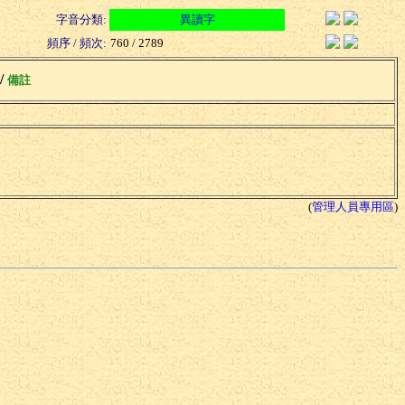
字音分類:
異讀字
頻序 / 頻次:
760 / 2789
 /
備註
(
管理人員專用區
)