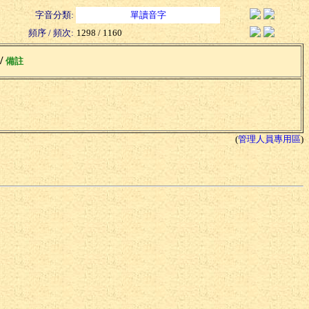
字音分類:
單讀音字
頻序 / 頻次:
1298 / 1160
 /
備註
(
管理人員專用區
)