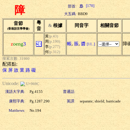
[170]
部首:
障
大五碼:
BBD9
粵
音節
&
根據
同音字
相關音節
音
(香港語言學學會)
黃
(p.43)
周
(p.190)
z
oeng
3
帳
,
脹
,
醬
障礙
[11..]
李
(p.277)
何
(p.312)
搜索次數: 31960
配搭點:
保
屏
故
業
路
礙
Unicode:
U+969C
漢語大字典:
Pg.4155
普通話:
康熙字典:
Pg.1287.290
英譯:
separate; shield; barricade
Matthews:
No.194