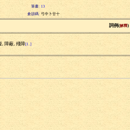
筆畫:
13
倉頡碼:
弓中卜廿十
詞例(
)
解釋
, 障蔽, 殘障
[1..]