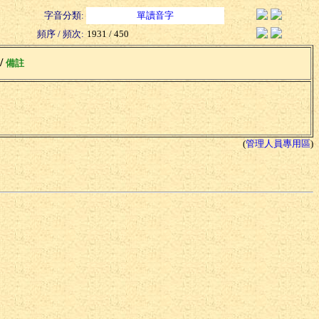
字音分類:
單讀音字
頻序 / 頻次:
1931 / 450
 /
備註
(
管理人員專用區
)