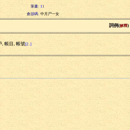
筆畫:
11
倉頡碼:
中月尸一女
詞例(
)
解釋
, 帳目, 帳號
[2..]