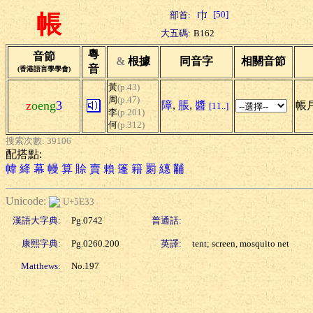
[50]
部首:
帳
大五碼:
B162
粵
音節
&
根據
同音字
相關音節
音
(香港語言學學會)
黃
(p.43)
周
(p.47)
z
oeng
3
障
,
脹
,
醬
帳戶
[11..]
李
(p.201)
何
(p.312)
搜索次數: 39106
配搭點:
幃
絳
幕
幔
算
賒
賣
賴
篷
籍
罽
繐
黼
Unicode:
U+5E33
漢語大字典:
Pg.0742
普通話:
康熙字典:
Pg.0260.200
英譯:
tent; screen, mosquito net
Matthews:
No.197