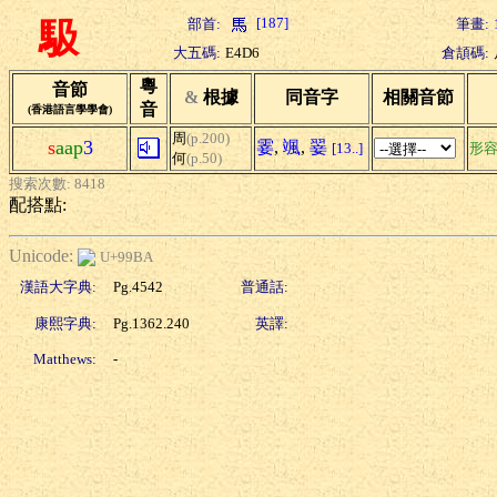
[187]
部首:
筆畫:
馺
大五碼:
E4D6
倉頡碼:
粵
音節
&
根據
同音字
相關音節
音
(香港語言學學會)
周
(p.200)
s
aap
3
霎
,
颯
,
翣
[13..]
形
何
(p.50)
搜索次數: 8418
配搭點:
Unicode:
U+99BA
漢語大字典:
Pg.4542
普通話:
康熙字典:
Pg.1362.240
英譯:
Matthews:
-