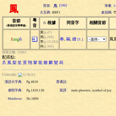
[196]
部首:
筆畫:
1
鳳
大五碼:
BBF1
倉頡碼:
粵
音節
&
根據
同音字
相關音節
音
(香港語言學學會)
黃
(p.47)
周
(p.208)
f
ung
6
奉
,
甮
,
縫
鳳凰
[3..]
李
(p.15,283)
何
(p.345)
搜索次數: 55883
配搭點:
爪
凰
梨
笙
景
翔
輦
龍
雛
麟
鸞
舄
Unicode:
U+9CF3
漢語大字典:
Pg.4616
普通話:
康熙字典:
Pg.1410.130
英譯:
male phoenix; symbol of joy
Matthews:
No.1894