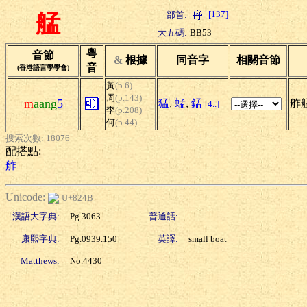
[137]
部首:
艋
大五碼:
BB53
粵
音節
&
根據
同音字
相關音節
音
(香港語言學學會)
黃
(p.6)
周
(p.143)
m
aang
5
猛
,
蜢
,
錳
舴
[4..]
李
(p.208)
何
(p.44)
搜索次數: 18076
配搭點:
舴
Unicode:
U+824B
漢語大字典:
Pg.3063
普通話:
康熙字典:
Pg.0939.150
英譯:
small boat
Matthews:
No.4430