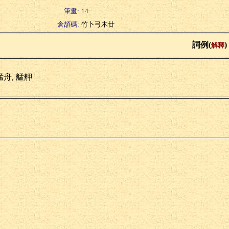
筆畫:
14
倉頡碼:
竹卜弓木廿
詞例(
)
解釋
艋舟, 艋舺