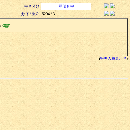
字音分類:
單讀音字
頻序 / 頻次:
6204 / 3
 /
備註
(
管理人員專用區
)