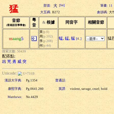
[94]
部首:
筆畫:
11
猛
大五碼:
B272
倉頡碼:
大
粵
音節
&
根據
同音字
相關音節
音
(香港語言學學會)
黃
(p.6)
周
(p.102)
m
aang
5
蜢
,
錳
,
艋
猛烈
[4..]
李
(p.208)
何
(p.44)
搜索次數: 50439
配搭點:
凶
兇
勇
威
突
Unicode:
U+731B
漢語大字典:
Pg.1354
普通話:
康熙字典:
Pg.0641.260
英譯:
violent, savage, cruel; bold
Matthews:
No.4429