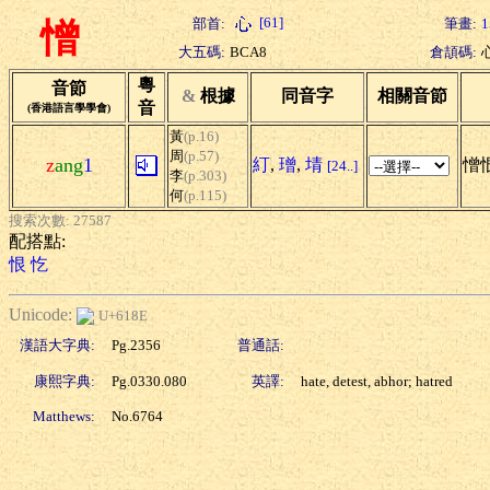
[61]
部首:
筆畫:
1
憎
大五碼:
BCA8
倉頡碼:
粵
音節
&
根據
同音字
相關音節
音
(香港語言學學會)
黃
(p.16)
周
(p.57)
z
ang
1
糽
,
璔
,
埥
憎恨
[24..]
李
(p.303)
何
(p.115)
搜索次數: 27587
配搭點:
恨
忔
Unicode:
U+618E
漢語大字典:
Pg.2356
普通話:
康熙字典:
Pg.0330.080
英譯:
hate, detest, abhor; hatred
Matthews:
No.6764