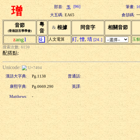
[96]
部首:
筆畫:
1
璔
大五碼:
EA65
倉頡碼:
粵
音節
&
根據
同音字
相關音節
音
(香港語言學學會)
z
ang
1
糽
,
憎
,
埥
人文電算
玉
[24..]
搜索次數: 6159
配搭點:
Unicode:
U+7494
漢語大字典:
Pg.1138
普通話:
康熙字典:
Pg.0669.290
英譯:
Matthews:
-