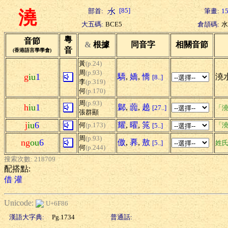
[85]
部首:
筆畫:
1
澆
大五碼:
BCE5
倉頡碼:
水
粵
音節
&
根據
同音字
相關音節
音
(香港語言學學會)
黃
(p.24)
周
(p.93)
g
iu
1
驕
,
嬌
,
憍
澆水
[8..]
李
(p.319)
何
(p.170)
周
(p.93)
h
iu
1
鄡
,
虈
,
趬
[27..]
「澆
張群顯
j
iu
6
耀
,
曜
,
筄
何
(p.173)
「澆
[5..]
周
(p.93)
ng
ou
6
傲
,
奡
,
敖
[5..]
姓
何
(p.244)
搜索次數: 218709
配搭點:
借
灌
Unicode:
U+6F86
漢語大字典:
Pg.1734
普通話: