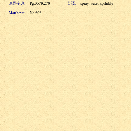
康熙字典:
Pg.0579.270
英譯:
spray, water, sprinkle
Matthews:
No.696