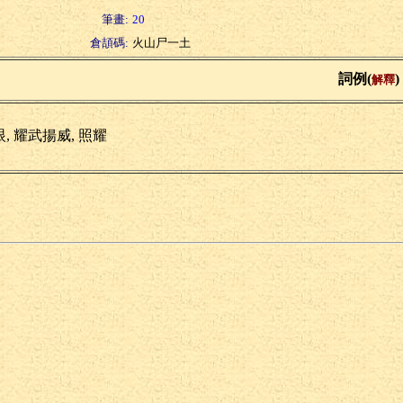
筆畫:
20
倉頡碼:
火山尸一土
詞例(
)
解釋
, 耀武揚威, 照耀