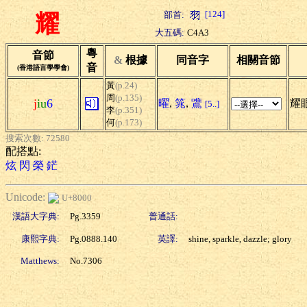
[124]
部首:
耀
大五碼:
C4A3
粵
音節
&
根據
同音字
相關音節
音
(香港語言學學會)
黃
(p.24)
周
(p.135)
j
iu
6
曜
,
筄
,
鷕
耀眼
[5..]
李
(p.351)
何
(p.173)
搜索次數: 72580
配搭點:
炫
閃
榮
鋩
Unicode:
U+8000
漢語大字典:
Pg.3359
普通話:
康熙字典:
Pg.0888.140
英譯:
shine, sparkle, dazzle; glory
Matthews:
No.7306