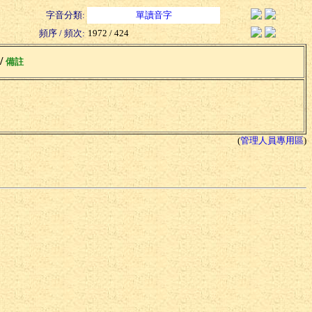
字音分類:
單讀音字
頻序 / 頻次:
1972 / 424
 /
備註
(
管理人員專用區
)