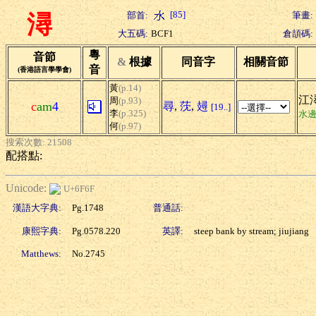
[85]
部首:
筆畫:
潯
大五碼:
BCF1
倉頡碼:
粵
音節
&
根據
同音字
相關音節
音
(香港語言學學會)
黃
(p.14)
江潯
周
(p.93)
c
am
4
尋
,
莐
,
攳
[19..]
李
(p.325)
水
何
(p.97)
搜索次數: 21508
配搭點:
Unicode:
U+6F6F
漢語大字典:
Pg.1748
普通話:
康熙字典:
Pg.0578.220
英譯:
steep bank by stream; jiujiang
Matthews:
No.2745