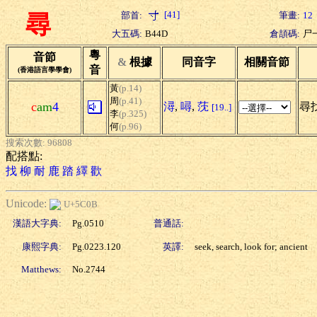
[41]
部首:
筆畫:
12
尋
大五碼:
B44D
倉頡碼:
尸
粵
音節
&
根據
同音字
相關音節
音
(香港語言學學會)
黃
(p.14)
周
(p.41)
c
am
4
潯
,
噚
,
莐
尋找
[19..]
李
(p.325)
何
(p.96)
搜索次數: 96808
配搭點:
找
柳
耐
鹿
踏
繹
歡
Unicode:
U+5C0B
漢語大字典:
Pg.0510
普通話:
康熙字典:
Pg.0223.120
英譯:
seek, search, look for; ancient
Matthews:
No.2744