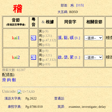
[115]
部首:
稽
大五碼:
BD5D
粵
音節
&
根據
同音字
相關音節
音
(香港語言學學會)
黃
(p.9)
周
(p.121)
k
ai
1
溪
,
谿
,
磎
稽
[3..]
李
(p.47,112)
何
(p.63)
黃
(p.9)
周
(p.121)
k
ai
2
啟
,
棨
,
綮
稽
[1..]
李
(p.47,112)
何
(p.63)
搜索次數: 92287
配搭點:
滑
鉤
顙
Unicode:
U+7A3D
漢語大字典:
Pg.2622
普通話:
康熙字典:
Pg.0786.010
英譯:
examine, investigate; delay