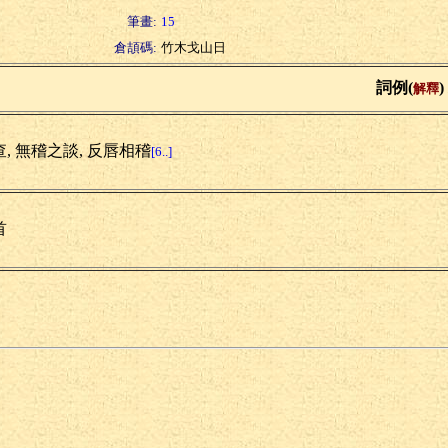
筆畫:
15
倉頡碼:
竹木戈山日
詞例(
)
解釋
查, 無稽之談, 反唇相稽
[6..]
首