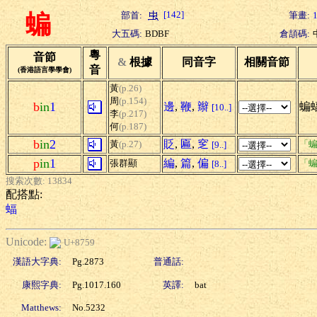
[142]
部首:
筆畫:
蝙
大五碼:
BDBF
倉頡碼:
粵
音節
&
根據
同音字
相關音節
音
(香港語言學學會)
黃
(p.26)
周
(p.154)
b
in
1
邊
,
鞭
,
辮
蝙
[10..]
李
(p.217)
何
(p.187)
b
in
2
貶
,
匾
,
窆
黃
(p.27)
「蝙
[9..]
p
in
1
編
,
篇
,
偏
張群顯
「蝙
[8..]
搜索次數: 13834
配搭點:
蝠
Unicode:
U+8759
漢語大字典:
Pg.2873
普通話:
康熙字典:
Pg.1017.160
英譯:
bat
Matthews:
No.5232