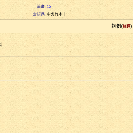
筆畫:
15
倉頡碼:
中戈竹木十
詞例(
)
解釋
蚪