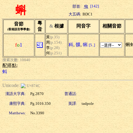
[142]
部首:
蝌
大五碼:
BDC1
粵
音節
&
根據
同音字
相關音節
音
(香港語言學學會)
黃
(p.35)
周
(p.154)
f
o
1
科
,
髁
,
犐
蝌
[5..]
李
(p.28)
何
(p.251)
搜索次數: 10040
配搭點:
蚪
Unicode:
U+874C
漢語大字典:
Pg.2870
普通話:
康熙字典:
Pg.1016.350
英譯:
tadpole
Matthews:
No.3390