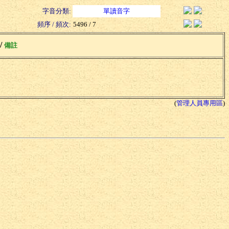
字音分類:
單讀音字
頻序 / 頻次:
5496 / 7
 /
備註
(
管理人員專用區
)