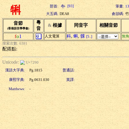
[93]
部首:
筆畫:
1
犐
大五碼:
DEA8
倉頡碼:
竹
粵
音節
&
根據
同音字
相關音節
音
(香港語言學學會)
f
o
1
科
,
蝌
,
髁
人文電算
無
[5..]
搜索次數: 6381
配搭點:
Unicode:
U+7290
漢語大字典:
Pg.1815
普通話:
康熙字典:
Pg.0631.030
英譯:
Matthews:
-