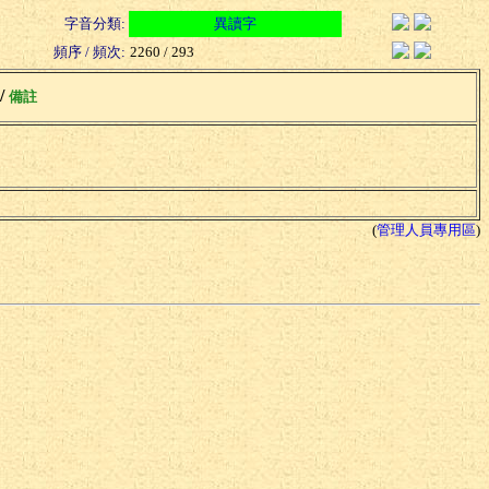
字音分類:
異讀字
頻序 / 頻次:
2260 / 293
 /
備註
(
管理人員專用區
)