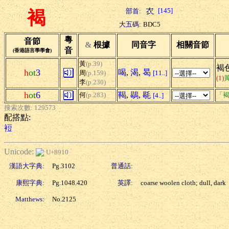
[145]
部首:
褐
大五碼:
BDC5
粵
音節
&
根據
同音字
相關音節
音
(香港語言學學會)
黃
(p.39)
褐色
h
ot
3
喝
,
渴
,
曷
周
(p.159)
[11..]
(1)
李
(p.230)
h
ot
6
鞨
,
鶡
,
毼
何
(p.283)
「褐
[4..]
搜索次數: 129573
配搭點:
裋
Unicode:
U+8910
漢語大字典:
Pg.3102
普通話:
康熙字典:
Pg.1048.420
英譯:
coarse woolen cloth; dull, dark
Matthews:
No.2125