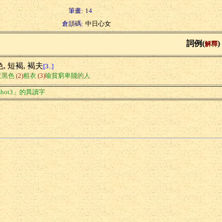
筆畫:
14
倉頡碼:
中日心女
詞例(
)
解釋
, 短褐, 褐夫
[3..]
黃黑色
(2)
粗衣
(3)
喻貧窮卑賤的人
hot3」的異讀字